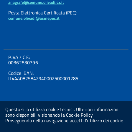
anagrafe@comune.olivadi.cz.it
Posta Elettronica Certificata (PEC):
comune.olivadi@asmepec.it
P.IVA / C.F.:
00362830796
Codice IBAN:
IT44A0825842940002500001285
Questo sito utilizza cookie tecnici. Ulteriori informazioni
sono disponibili visionando la
Cookie Policy
Proseguendo nella navigazione accetti l’utilizzo dei cookie.
Powered By
Studio AMICA Srl