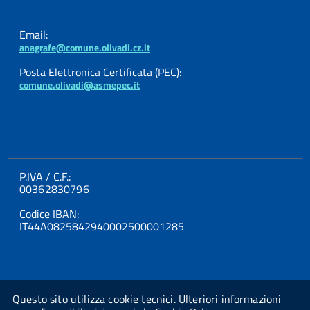
Email:
anagrafe@comune.olivadi.cz.it
Posta Elettronica Certificata (PEC):
comune.olivadi@asmepec.it
P.IVA / C.F.:
00362830796
Codice IBAN:
IT44A0825842940002500001285
Questo sito utilizza cookie tecnici. Ulteriori informazioni