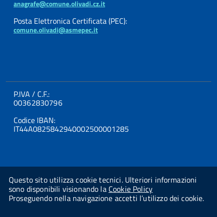
anagrafe@comune.olivadi.cz.it
Posta Elettronica Certificata (PEC):
comune.olivadi@asmepec.it
P.IVA / C.F.:
00362830796
Codice IBAN:
IT44A0825842940002500001285
Questo sito utilizza cookie tecnici. Ulteriori informazioni
sono disponibili visionando la
Cookie Policy
Proseguendo nella navigazione accetti l’utilizzo dei cookie.
Powered By
Studio AMICA Srl