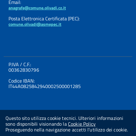
Email:
anagrafe@comune.olivadi.cz.it
Posta Elettronica Certificata (PEC):
comune.olivadi@asmepec.it
P.IVA / C.F.:
00362830796
Codice IBAN:
IT44A0825842940002500001285
Questo sito utilizza cookie tecnici. Ulteriori informazioni
sono disponibili visionando la
Cookie Policy
Proseguendo nella navigazione accetti l’utilizzo dei cookie.