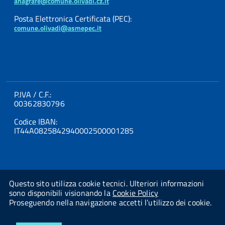
anagrafe@comune.olivadi.cz.it
Posta Elettronica Certificata (PEC):
comune.olivadi@asmepec.it
P.IVA / C.F.:
00362830796
Codice IBAN:
IT44A0825842940002500001285
Questo sito utilizza cookie tecnici. Ulteriori informazioni
sono disponibili visionando la
Cookie Policy
Proseguendo nella navigazione accetti l’utilizzo dei cookie.
Powered By
Studio AMICA Srl