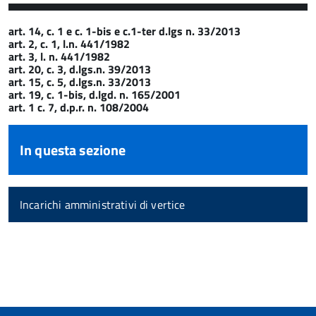
art. 14, c. 1 e c. 1-bis e c.1-ter d.lgs n. 33/2013
art. 2, c. 1, l.n. 441/1982
art. 3, l. n. 441/1982
art. 20, c. 3, d.lgs.n. 39/2013
art. 15, c. 5, d.lgs.n. 33/2013
art. 19, c. 1-bis, d.lgd. n. 165/2001
art. 1 c. 7, d.p.r. n. 108/2004
In questa sezione
Incarichi amministrativi di vertice
torna
all'inizio
del
contenuto